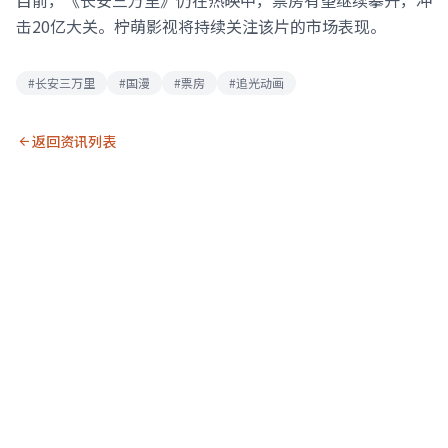
目前，《长安三万里》仍在热映中，票房有望继续攀升，冲
击20亿大关。柠萌影视将持续关注该片的市场表现。
#长安三万里
#国漫
#票房
#追光动画
返回资讯列表