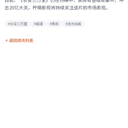
目前，《长安三万里》仍在热映中，票房有望继续攀升，冲
击20亿大关。柠萌影视将持续关注该片的市场表现。
#长安三万里
#国漫
#票房
#追光动画
返回资讯列表