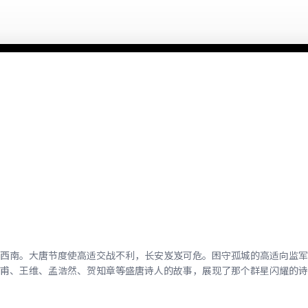
西南。大唐节度使高适交战不利，长安岌岌可危。困守孤城的高适向监军
甫、王维、孟浩然、贺知章等盛唐诗人的故事，展现了那个群星闪耀的诗