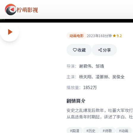
长安三万里
柠萌影视
盛唐诗人传奇故事
动画电影
2023年
168分钟
9.2
收藏
分享
导演：
谢君伟、邹靖
主演：
杨天翔、凌振赫、吴俊全
播放量：
1852万
剧情简介
安史之乱爆发后数年，吐蕃大军攻打
从高适青年时期起，讲述了李白、杜
#国漫
#历史
#诗歌
#动画