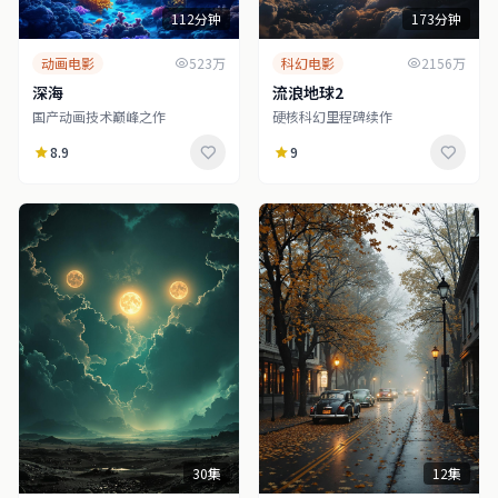
112分钟
173分钟
动画电影
523万
科幻电影
2156万
深海
流浪地球2
国产动画技术巅峰之作
硬核科幻里程碑续作
8.9
9
30集
12集