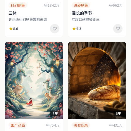
科幻剧集
1842万
悬疑剧集
962万
三体
漫长的季节
史诗级科幻剧集震撼来袭
年度口碑悬疑剧王
8.6
9.3
8集
6集
国产动画
754万
美食纪录
431万