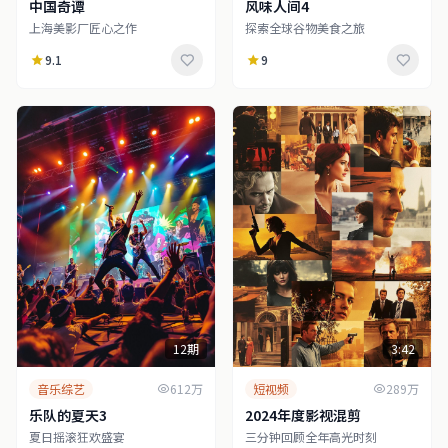
中国奇谭
风味人间4
上海美影厂匠心之作
探索全球谷物美食之旅
9.1
9
12期
3:42
音乐综艺
612万
短视频
289万
乐队的夏天3
2024年度影视混剪
夏日摇滚狂欢盛宴
三分钟回顾全年高光时刻